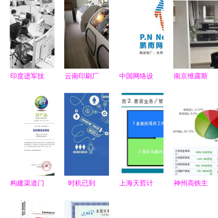
印度进军技
云南印刷厂
中国网络设
南京维露斯
术密集型企
的特色设计
备行业名录
信息科技
业 欲成为
传承与尖端
及发展方向
专业计算机
世界工厂
计算机技术
聚焦八方资
技术咨询引
计算机技术
的深度融合
源网与计算
领数字化转
咨询的崛起
机技术咨询
型
之路
构建渠道门
时机已到
上海天哲计
神州高铁主
户，赢在数
长城再度进
算机科技
力精准踩点
字化生态
军轿车市
专业驱动，
技术咨询赋