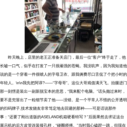
昨天晚上，店里的老王正准备关店门，最后一位“客户”终于走了，他
长嘘一口气，似乎在打发了一只很顽强的苍蝇。我没吭声，因为我知道他
说的是一个穿着一件很唬人的字母卫衣、跟我俩费尽口舌侃了个把小时的
年轻人。\n\n我先把阿谆?——“字母哥”。这位大哥戏值满天飞。抬腿进门
那一刻愣是装出一副新脱宝本的意思，“我来配个电脑。”话头抛过来时，
要不是兜冒出了一粒细节卖了他——没错。是一个平常人不惜的公开透明
的扫码牌子,技术发烧友非常笃定地去回避的那种——可是话说那件
事：“还要了刚出道版的ASELAND机箱硬看特写？”后面果然去求证这台
展示机的后方皮管连装接孔样，“碰圈师傅。”当时我心磕蹬一跳，但现在