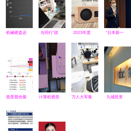
机械硬盘还
当同行“踏
2023年度
“日本新一
有存在的必
碉”被我识
育儿点读机
代力量”
要吗？谁还
破 那次冒
推荐指南
2030量子
需要一块老
充客户的尴
从需求分析
计算机雄心
古董？
尬遭遇
到购买建议
里的未来赛
道与挑战
慈星股份最
计算机视觉
万人大军集
九城投资
佳切入点分
技术无处不
结 小米武
FF后战略
析 把握下
在 六大亮
汉总部的招
延伸 联手
一个涨停潮
点深度解读
兵买马传奇
充电设备商